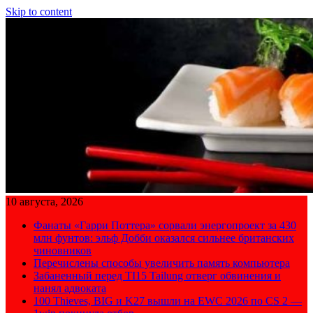
Skip to content
10 августа, 2026
Фанаты «Гарри Поттера» сорвали энергопроект за 430
млн фунтов: эльф Добби оказался сильнее британских
чиновников
Перечислены способы увеличить память компьютера
Забаненный перед TI15 Tailung отверг обвинения и
нанял адвоката
100 Thieves, BIG и K27 вышли на EWC 2026 по CS 2 —