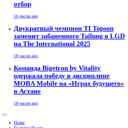
отбор
16 часов ago
Двукратный чемпион TI Topson
заменит забаненного Tailung в LGD
на The International 2025
18 часов ago
Команда Bigetron by Vitality
одержала победу в дисциплине
MOBA Mobile на «Играх будущего»
в Астане
18 часов ago
Home
Биатлон/Лыжи