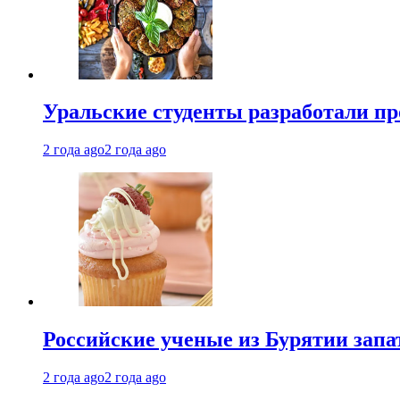
Уральские студенты разработали п
2 года ago
2 года ago
Российские ученые из Бурятии запа
2 года ago
2 года ago