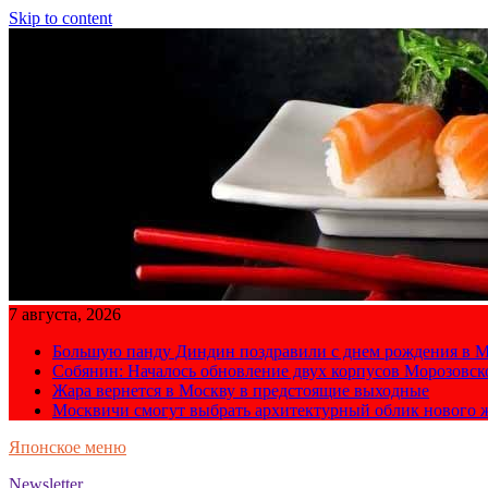
Skip to content
7 августа, 2026
Большую панду Диндин поздравили с днем рождения в М
Собянин: Началось обновление двух корпусов Морозовс
Жара вернется в Москву в предстоящие выходные
Москвичи смогут выбрать архитектурный облик нового 
Японское меню
Newsletter