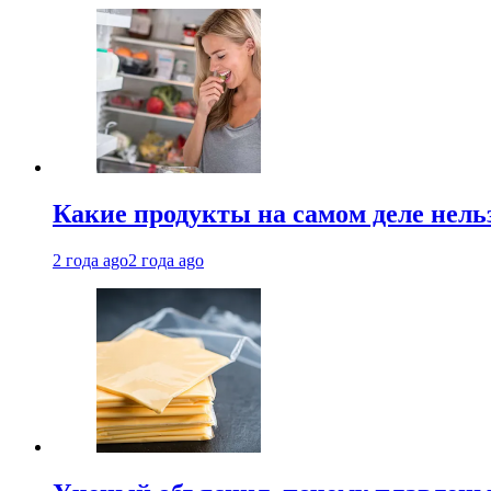
Какие продукты на самом деле нель
2 года ago
2 года ago