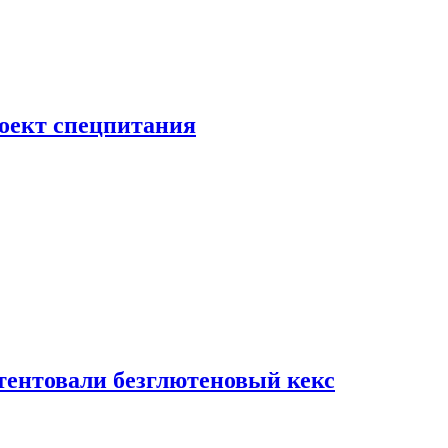
роект спецпитания
тентовали безглютеновый кекс