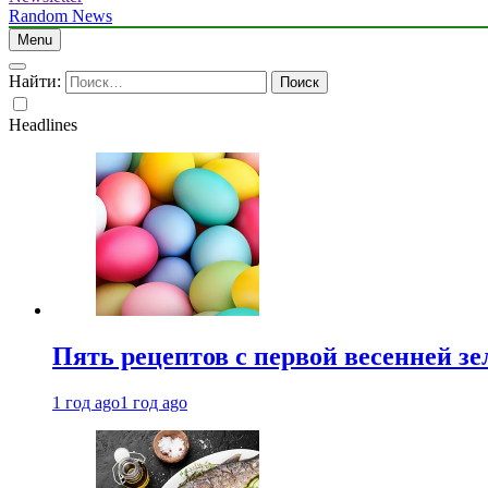
Random News
Menu
Найти:
Headlines
Пять рецептов с первой весенней зе
1 год ago
1 год ago