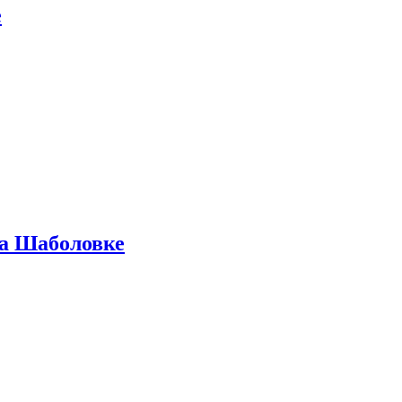
е
на Шаболовке