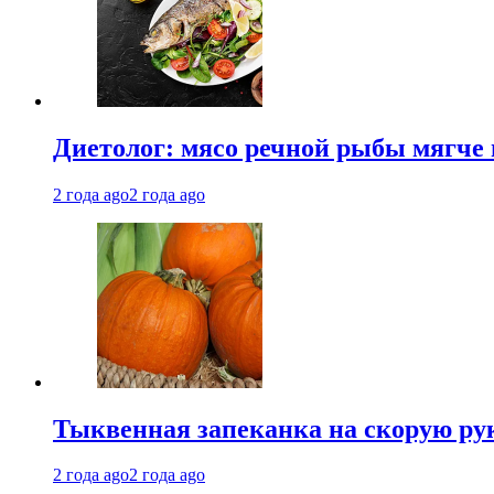
Диетолог: мясо речной рыбы мягче 
2 года ago
2 года ago
Тыквенная запеканка на скорую ру
2 года ago
2 года ago