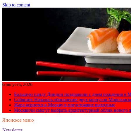
Skip to content
6 августа, 2026
Большую панду Диндин поздравили с днем рождения в М
Собянин: Началось обновление двух корпусов Морозовс
Жара вернется в Москву в предстоящие выходные
Москвичи смогут выбрать архитектурный облик нового 
Японское меню
Newsletter