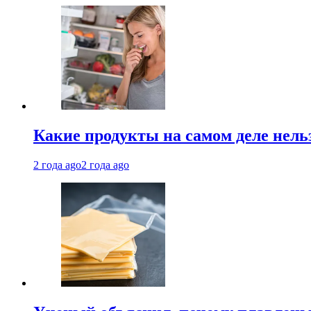
Какие продукты на самом деле нель
2 года ago
2 года ago