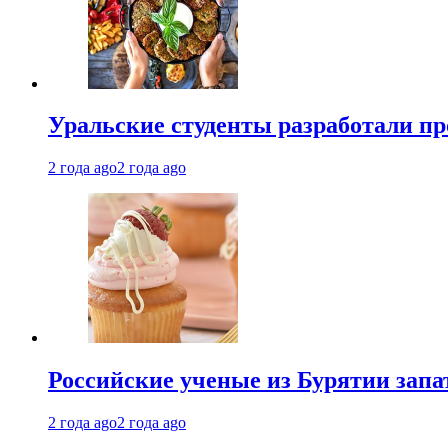
Уральские студенты разработали п
2 года ago
2 года ago
Российские ученые из Бурятии запа
2 года ago
2 года ago