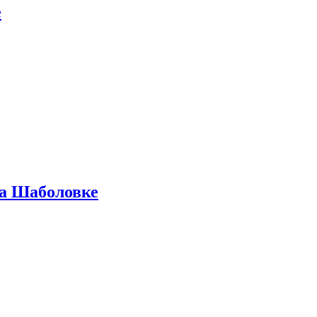
е
на Шаболовке