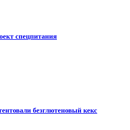
роект спецпитания
тентовали безглютеновый кекс