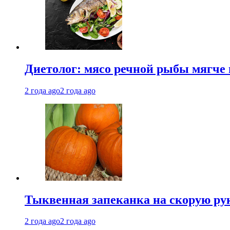
Диетолог: мясо речной рыбы мягче 
2 года ago
2 года ago
Тыквенная запеканка на скорую ру
2 года ago
2 года ago