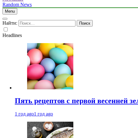
Random News
Menu
Найти:
Headlines
Пять рецептов с первой весенней зе
1 год ago
1 год ago