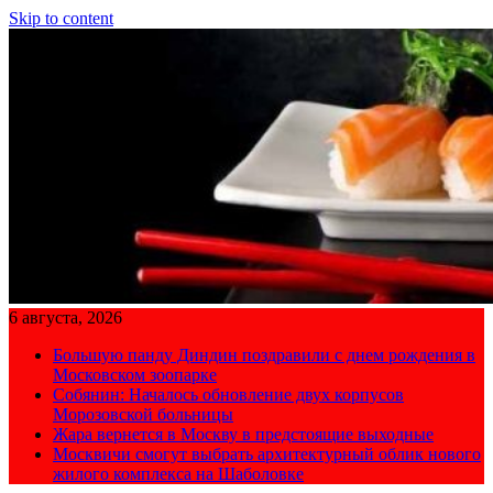
Skip to content
6 августа, 2026
Большую панду Диндин поздравили с днем рождения в
Московском зоопарке
Собянин: Началось обновление двух корпусов
Морозовской больницы
Жара вернется в Москву в предстоящие выходные
Москвичи смогут выбрать архитектурный облик нового
жилого комплекса на Шаболовке