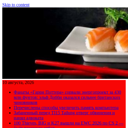
Skip to content
10 августа, 2026
Фанаты «Гарри Поттера» сорвали энергопроект за 430
млн фунтов: эльф Добби оказался сильнее британских
чиновников
Перечислены способы увеличить память компьютера
Забаненный перед TI15 Tailung отверг обвинения и
нанял адвоката
100 Thieves, BIG и K27 вышли на EWC 2026 по CS 2 —