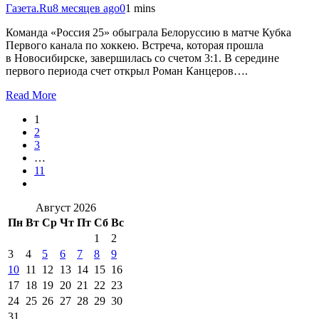
Газета.Ru
8 месяцев ago
0
1 mins
Команда «Россия 25» обыграла Белоруссию в матче Кубка
Первого канала по хоккею. Встреча, которая прошла
в Новосибирске, завершилась со счетом 3:1. В середине
первого периода счет открыл Роман Канцеров….
Read More
1
2
3
…
11
Август 2026
Пн
Вт
Ср
Чт
Пт
Сб
Вс
1
2
3
4
5
6
7
8
9
10
11
12
13
14
15
16
17
18
19
20
21
22
23
24
25
26
27
28
29
30
31