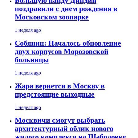
Большую панду Диндин
поздравили с днем рождения в
Московском зоопарке
1 неделя ago
Собянин: Началось обновление
двух корпусов Морозовской
больницы
1 неделя ago
Жара вернется в Москву в
предстоящие выходные
1 неделя ago
Москвичи смогут выбрать
архитектурный облик нового
жилого комплекса на Шаболовке