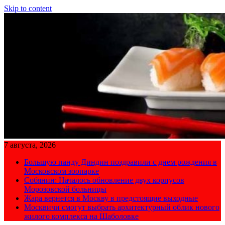
Skip to content
7 августа, 2026
Большую панду Диндин поздравили с днем рождения в
Московском зоопарке
Собянин: Началось обновление двух корпусов
Морозовской больницы
Жара вернется в Москву в предстоящие выходные
Москвичи смогут выбрать архитектурный облик нового
жилого комплекса на Шаболовке