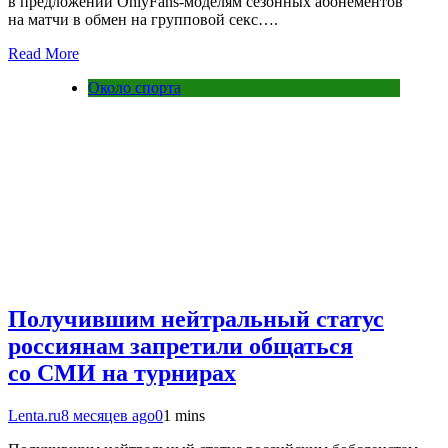
в предложении OnlyFans-моделям сезонных абонементов
на матчи в обмен на групповой секс….
Read More
Около спорта
Получившим нейтральный статус
россиянам запретили общаться
со СМИ на турнирах
Lenta.ru
8 месяцев ago
0
1 mins