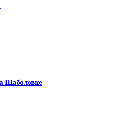
е
на Шаболовке