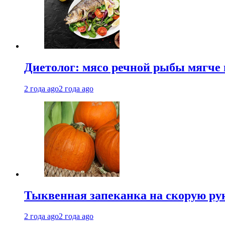
Диетолог: мясо речной рыбы мягче 
2 года ago
2 года ago
Тыквенная запеканка на скорую ру
2 года ago
2 года ago