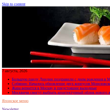
Skip to content
7 августа, 2026
Большую панду Диндин поздравили с днем рождения в М
Собянин: Началось обновление двух корпусов Морозовс
Жара вернется в Москву в предстоящие выходные
Москвичи смогут выбрать архитектурный облик нового 
Японское меню
Newsletter