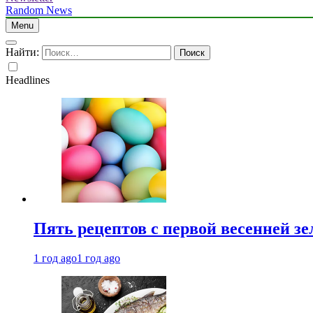
Random News
Menu
Найти:
Headlines
Пять рецептов с первой весенней зе
1 год ago
1 год ago