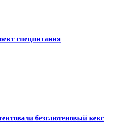
роект спецпитания
тентовали безглютеновый кекс