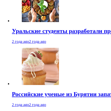
Уральские студенты разработали п
2 года ago
2 года ago
Российские ученые из Бурятии запа
2 года ago
2 года ago