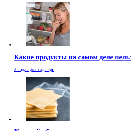
Какие продукты на самом деле нель
2 года ago
2 года ago