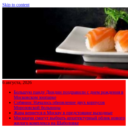
Skip to content
6 августа, 2026
Большую панду Диндин поздравили с днем рождения в
Московском зоопарке
Собянин: Началось обновление двух корпусов
Морозовской больницы
Жара вернется в Москву в предстоящие выходные
Москвичи смогут выбрать архитектурный облик нового
жилого комплекса на Шаболовке