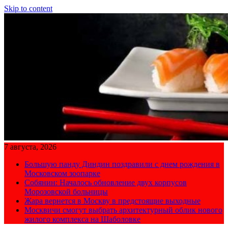
Skip to content
7 августа, 2026
Большую панду Диндин поздравили с днем рождения в
Московском зоопарке
Собянин: Началось обновление двух корпусов
Морозовской больницы
Жара вернется в Москву в предстоящие выходные
Москвичи смогут выбрать архитектурный облик нового
жилого комплекса на Шаболовке