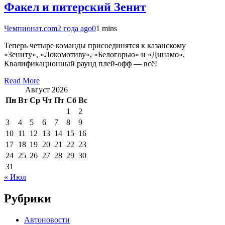
Факел и питерский Зенит
Чемпионат.com
2 года ago
0
1 mins
Теперь четыре команды присоединятся к казанскому
«Зениту», «Локомотиву», «Белогорью» и «Динамо».
Квалификационный раунд плей-офф — всё!
Read More
Август 2026
Пн
Вт
Ср
Чт
Пт
Сб
Вс
1
2
3
4
5
6
7
8
9
10
11
12
13
14
15
16
17
18
19
20
21
22
23
24
25
26
27
28
29
30
31
« Июл
Рубрики
Автоновости