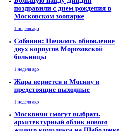
Большую панду Диндин
поздравили с днем рождения в
Московском зоопарке
1 неделя ago
Собянин: Началось обновление
двух корпусов Морозовской
больницы
1 неделя ago
Жара вернется в Москву в
предстоящие выходные
1 неделя ago
Москвичи смогут выбрать
архитектурный облик нового
жилого комплекса на Шаболовке