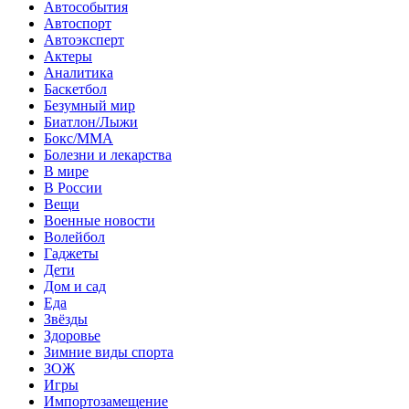
Автособытия
Автоспорт
Автоэксперт
Актеры
Аналитика
Баскетбол
Безумный мир
Биатлон/Лыжи
Бокс/MMA
Болезни и лекарства
В мире
В России
Вещи
Военные новости
Волейбол
Гаджеты
Дети
Дом и сад
Еда
Звёзды
Здоровье
Зимние виды спорта
ЗОЖ
Игры
Импортозамещение