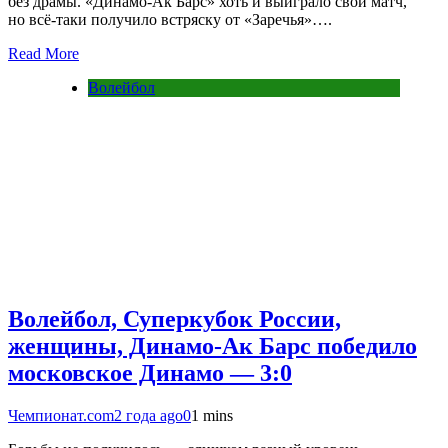
без драмы. «Динамо-Ак Барс» хоть и выиграло свой матч,
но всё-таки получило встряску от «Заречья»….
Read More
Волейбол
Волейбол, Суперкубок России,
женщины, Динамо-Ак Барс победило
московское Динамо — 3:0
Чемпионат.com
2 года ago
0
1 mins