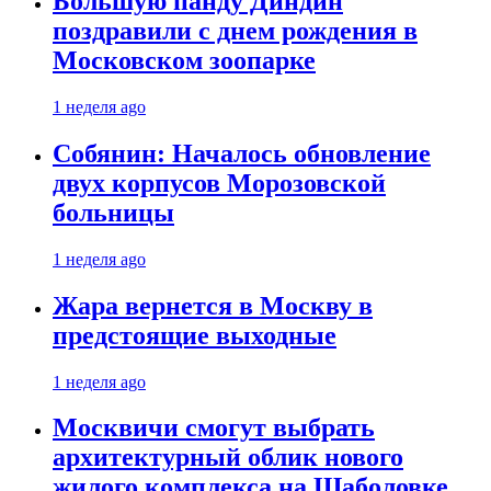
Большую панду Диндин
поздравили с днем рождения в
Московском зоопарке
1 неделя ago
Собянин: Началось обновление
двух корпусов Морозовской
больницы
1 неделя ago
Жара вернется в Москву в
предстоящие выходные
1 неделя ago
Москвичи смогут выбрать
архитектурный облик нового
жилого комплекса на Шаболовке