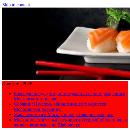
Skip to content
8 августа, 2026
Большую панду Диндин поздравили с днем рождения в
Московском зоопарке
Собянин: Началось обновление двух корпусов
Морозовской больницы
Жара вернется в Москву в предстоящие выходные
Москвичи смогут выбрать архитектурный облик нового
жилого комплекса на Шаболовке