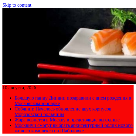
Skip to content
10 августа, 2026
Большую панду Диндин поздравили с днем рождения в
Московском зоопарке
Собянин: Началось обновление двух корпусов
Морозовской больницы
Жара вернется в Москву в предстоящие выходные
Москвичи смогут выбрать архитектурный облик нового
жилого комплекса на Шаболовке