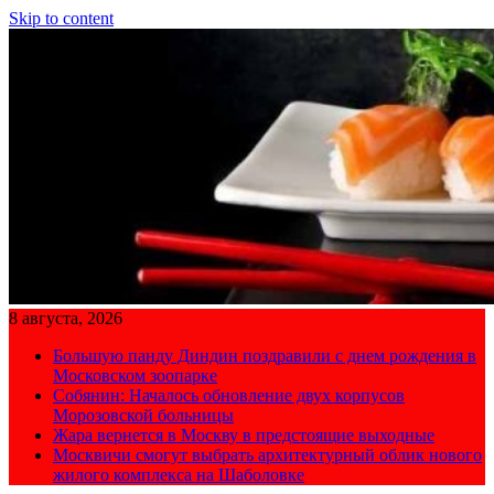
Skip to content
8 августа, 2026
Большую панду Диндин поздравили с днем рождения в
Московском зоопарке
Собянин: Началось обновление двух корпусов
Морозовской больницы
Жара вернется в Москву в предстоящие выходные
Москвичи смогут выбрать архитектурный облик нового
жилого комплекса на Шаболовке