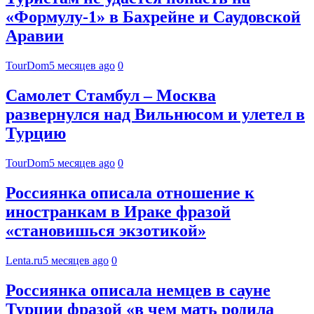
«Формулу-1» в Бахрейне и Саудовской
Аравии
TourDom
5 месяцев ago
0
Самолет Стамбул – Москва
развернулся над Вильнюсом и улетел в
Турцию
TourDom
5 месяцев ago
0
Россиянка описала отношение к
иностранкам в Ираке фразой
«становишься экзотикой»
Lenta.ru
5 месяцев ago
0
Россиянка описала немцев в сауне
Турции фразой «в чем мать родила