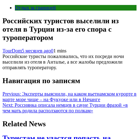
Отдых за границей
Российских туристов выселили из
отеля в Турции из-за его спора с
туроператором
TourDom
5 месяцев ago
0
1 mins
Российские туристы пожаловались, что их посреди ночи
выселили из отеля в Анталье, а все жалобы предложили
отправлять туроператору.
Навигация по записям
Previous:
Эксперты выяснили, на каком вьетнамском курорте в
марте море чище – на Фукуоке или в Нячанге
Next:
Россиянка описала немцев в сауне Турции фразой «в
чем мать родила расползаются по полкам»
Related News
Туристам не удастся попасть на