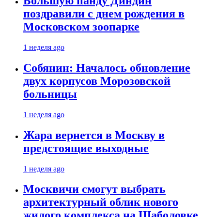
Большую панду Диндин
поздравили с днем рождения в
Московском зоопарке
1 неделя ago
Собянин: Началось обновление
двух корпусов Морозовской
больницы
1 неделя ago
Жара вернется в Москву в
предстоящие выходные
1 неделя ago
Москвичи смогут выбрать
архитектурный облик нового
жилого комплекса на Шаболовке