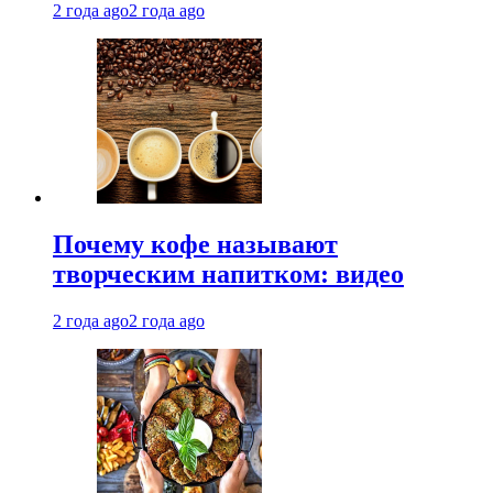
2 года ago
2 года ago
Почему кофе называют
творческим напитком: видео
2 года ago
2 года ago