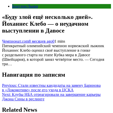
Биатлон/Лыжи
«Буду злой ещё несколько дней».
Йоханнес Клебо — о неудачном
выступлении в Давосе
Чемпионат.com
8 месяцев ago
0
1 mins
Пятикратный олимпийский чемпион норвежский лыжник
Йоханнес Клебо оценил своё выступление в гонке
с раздельного старта на этапе Кубка мира в Давосе
(Швейцария), в которой занял четвёртое место. — Сегодня
три…
Навигация по записям
Previous:
Стали известны кандидаты на замену Баринова
в «Локомотиве» после его ухода в ЦСКА
Next:
Клубы НБА отреагировали на завершение карьеры
Джона Сины в реслинге
Related News