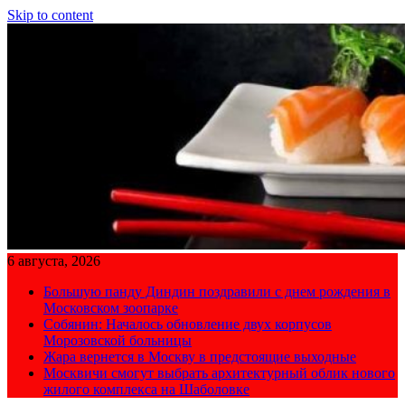
Skip to content
6 августа, 2026
Большую панду Диндин поздравили с днем рождения в
Московском зоопарке
Собянин: Началось обновление двух корпусов
Морозовской больницы
Жара вернется в Москву в предстоящие выходные
Москвичи смогут выбрать архитектурный облик нового
жилого комплекса на Шаболовке