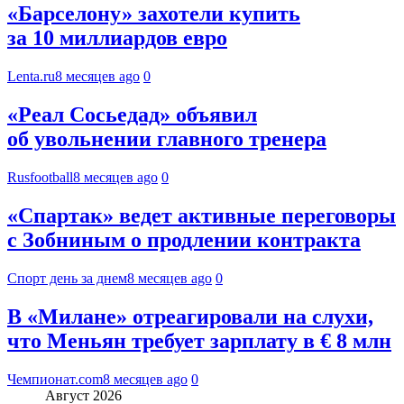
«Барселону» захотели купить
за 10 миллиардов евро
Lenta.ru
8 месяцев ago
0
«Реал Сосьедад» объявил
об увольнении главного тренера
Rusfootball
8 месяцев ago
0
«Спартак» ведет активные переговоры
с Зобниным о продлении контракта
Спорт день за днем
8 месяцев ago
0
В «Милане» отреагировали на слухи,
что Меньян требует зарплату в € 8 млн
Чемпионат.com
8 месяцев ago
0
Август 2026