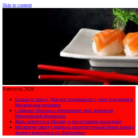
Skip to content
9 августа, 2026
Большую панду Диндин поздравили с днем рождения в
Московском зоопарке
Собянин: Началось обновление двух корпусов
Морозовской больницы
Жара вернется в Москву в предстоящие выходные
Москвичи смогут выбрать архитектурный облик нового
жилого комплекса на Шаболовке