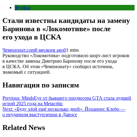
Футбол
Стали известны кандидаты на замену
Баринова в «Локомотиве» после
его ухода в ЦСКА
Чемпионат.com
8 месяцев ago
0
1 mins
Руководство «Локомотива» подготовило шорт-лист игроков
в качестве замены Дмитрию Баринову после его ухода
в ЦСКА. Об этом «Чемпионату» сообщил источник,
знакомый с ситуацией.
Навигация по записям
Previous:
MindsEye от бывшего продюсера GTA стала худшей
игрой 2025 года на Metacritic
Next:
«Буду злой ещё несколько дней». Йоханнес Клебо —
о неудачном выступлении в Давосе
Related News