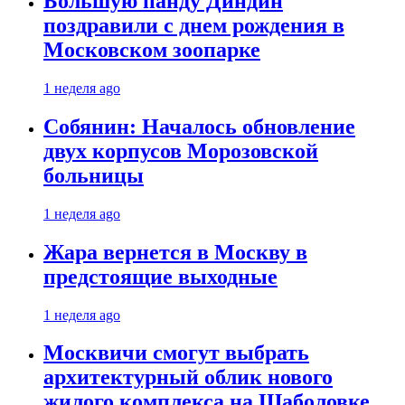
Большую панду Диндин
поздравили с днем рождения в
Московском зоопарке
1 неделя ago
Собянин: Началось обновление
двух корпусов Морозовской
больницы
1 неделя ago
Жара вернется в Москву в
предстоящие выходные
1 неделя ago
Москвичи смогут выбрать
архитектурный облик нового
жилого комплекса на Шаболовке