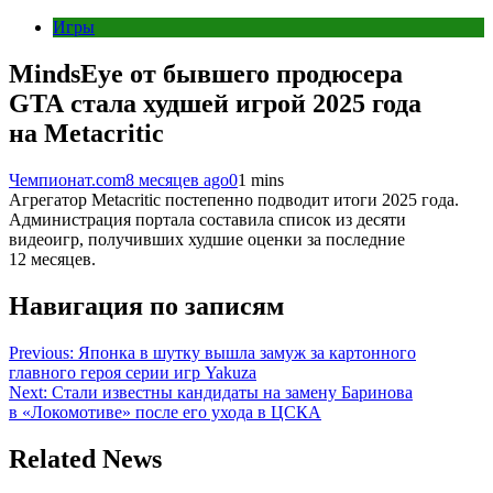
Игры
MindsEye от бывшего продюсера
GTA стала худшей игрой 2025 года
на Metacritic
Чемпионат.com
8 месяцев ago
0
1 mins
Агрегатор Metacritic постепенно подводит итоги 2025 года.
Администрация портала составила список из десяти
видеоигр, получивших худшие оценки за последние
12 месяцев.
Навигация по записям
Previous:
Японка в шутку вышла замуж за картонного
главного героя серии игр Yakuza
Next:
Стали известны кандидаты на замену Баринова
в «Локомотиве» после его ухода в ЦСКА
Related News