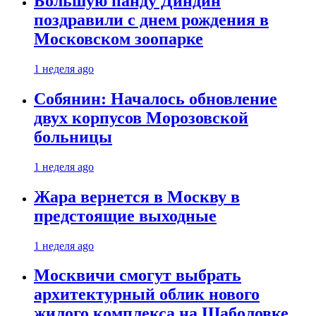
Большую панду Диндин
поздравили с днем рождения в
Московском зоопарке
1 неделя ago
Собянин: Началось обновление
двух корпусов Морозовской
больницы
1 неделя ago
Жара вернется в Москву в
предстоящие выходные
1 неделя ago
Москвичи смогут выбрать
архитектурный облик нового
жилого комплекса на Шаболовке