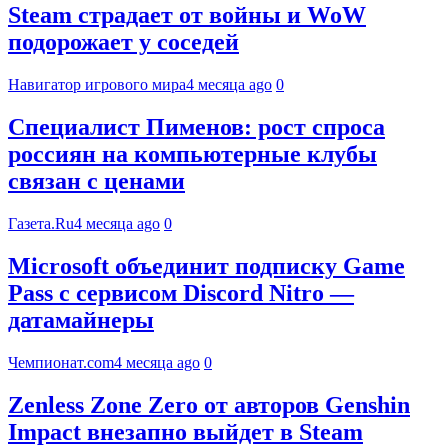
Steam страдает от войны и WoW
подорожает у соседей
Навигатор игрового мира
4 месяца ago
0
Специалист Пименов: рост спроса
россиян на компьютерные клубы
связан с ценами
Газета.Ru
4 месяца ago
0
Microsoft объединит подписку Game
Pass с сервисом Discord Nitro —
датамайнеры
Чемпионат.com
4 месяца ago
0
Zenless Zone Zero от авторов Genshin
Impact внезапно выйдет в Steam