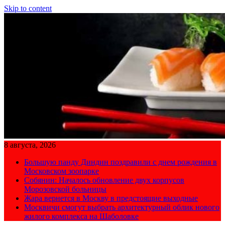
Skip to content
8 августа, 2026
Большую панду Диндин поздравили с днем рождения в
Московском зоопарке
Собянин: Началось обновление двух корпусов
Морозовской больницы
Жара вернется в Москву в предстоящие выходные
Москвичи смогут выбрать архитектурный облик нового
жилого комплекса на Шаболовке