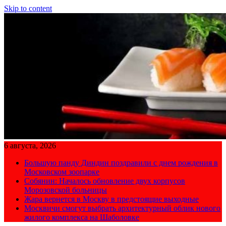
Skip to content
6 августа, 2026
Большую панду Диндин поздравили с днем рождения в
Московском зоопарке
Собянин: Началось обновление двух корпусов
Морозовской больницы
Жара вернется в Москву в предстоящие выходные
Москвичи смогут выбрать архитектурный облик нового
жилого комплекса на Шаболовке