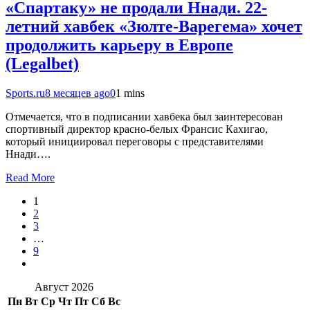
«Спартаку» не продали Ннади. 22-
летний хавбек «Зюлте-Варегема» хочет
продолжить карьеру в Европе
(Legalbet)
Sports.ru
8 месяцев ago
0
1 mins
Отмечается, что в подписании хавбека был заинтересован
спортивный директор красно-белых Франсис Кахигао,
который инициировал переговоры с представителями
Ннади….
Read More
1
2
3
…
9
Август 2026
Пн
Вт
Ср
Чт
Пт
Сб
Вс