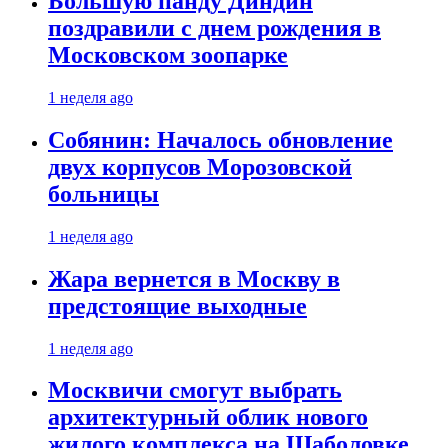
Большую панду Диндин
поздравили с днем рождения в
Московском зоопарке
1 неделя ago
Собянин: Началось обновление
двух корпусов Морозовской
больницы
1 неделя ago
Жара вернется в Москву в
предстоящие выходные
1 неделя ago
Москвичи смогут выбрать
архитектурный облик нового
жилого комплекса на Шаболовке