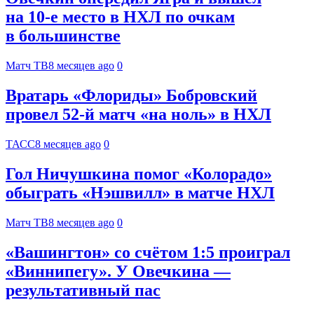
на 10‑е место в НХЛ по очкам
в большинстве
Матч ТВ
8 месяцев ago
0
Вратарь «Флориды» Бобровский
провел 52-й матч «на ноль» в НХЛ
ТАСС
8 месяцев ago
0
Гол Ничушкина помог «Колорадо»
обыграть «Нэшвилл» в матче НХЛ
Матч ТВ
8 месяцев ago
0
«Вашингтон» со счётом 1:5 проиграл
«Виннипегу». У Овечкина —
результативный пас