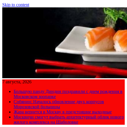
Skip to content
7 августа, 2026
Большую панду Диндин поздравили с днем рождения в
Московском зоопарке
Собянин: Началось обновление двух корпусов
Морозовской больницы
Жара вернется в Москву в предстоящие выходные
Москвичи смогут выбрать архитектурный облик нового
жилого комплекса на Шаболовке