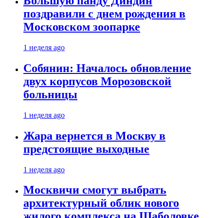
Большую панду Диндин
поздравили с днем рождения в
Московском зоопарке
1 неделя ago
Собянин: Началось обновление
двух корпусов Морозовской
больницы
1 неделя ago
Жара вернется в Москву в
предстоящие выходные
1 неделя ago
Москвичи смогут выбрать
архитектурный облик нового
жилого комплекса на Шаболовке