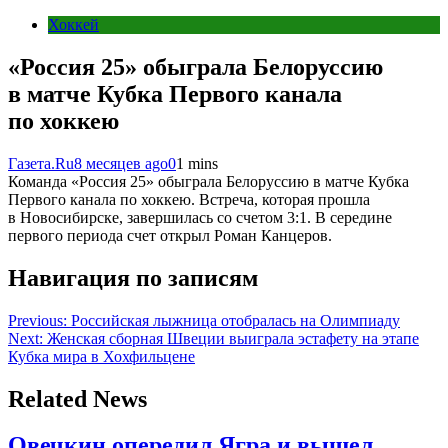
Хоккей
«Россия 25» обыграла Белоруссию
в матче Кубка Первого канала
по хоккею
Газета.Ru
8 месяцев ago
0
1 mins
Команда «Россия 25» обыграла Белоруссию в матче Кубка
Первого канала по хоккею. Встреча, которая прошла
в Новосибирске, завершилась со счетом 3:1. В середине
первого периода счет открыл Роман Канцеров.
Навигация по записям
Previous:
Российская лыжница отобралась на Олимпиаду
Next:
Женская сборная Швеции выиграла эстафету на этапе
Кубка мира в Хохфильцене
Related News
Овечкин опередил Ягра и вышел