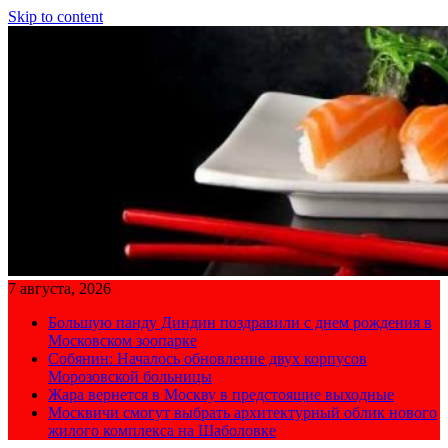
Skip to content
7 августа, 2026
Большую панду Диндин поздравили с днем рождения в
Московском зоопарке
Собянин: Началось обновление двух корпусов
Морозовской больницы
Жара вернется в Москву в предстоящие выходные
Москвичи смогут выбрать архитектурный облик нового
жилого комплекса на Шаболовке