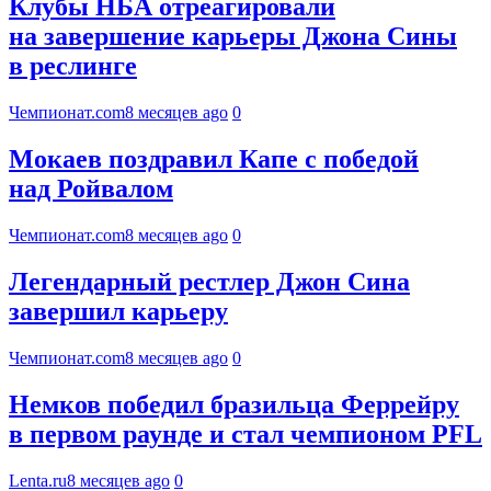
Клубы НБА отреагировали
на завершение карьеры Джона Сины
в реслинге
Чемпионат.com
8 месяцев ago
0
Мокаев поздравил Капе с победой
над Ройвалом
Чемпионат.com
8 месяцев ago
0
Легендарный рестлер Джон Сина
завершил карьеру
Чемпионат.com
8 месяцев ago
0
Немков победил бразильца Феррейру
в первом раунде и стал чемпионом PFL
Lenta.ru
8 месяцев ago
0