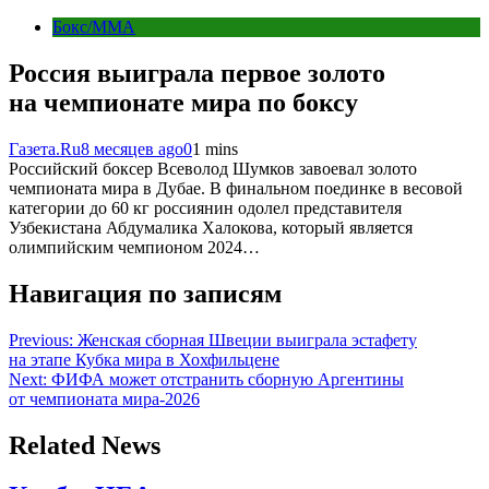
Бокс/MMA
Россия выиграла первое золото
на чемпионате мира по боксу
Газета.Ru
8 месяцев ago
0
1 mins
Российский боксер Всеволод Шумков завоевал золото
чемпионата мира в Дубае. В финальном поединке в весовой
категории до 60 кг россиянин одолел представителя
Узбекистана Абдумалика Халокова, который является
олимпийским чемпионом 2024…
Навигация по записям
Previous:
Женская сборная Швеции выиграла эстафету
на этапе Кубка мира в Хохфильцене
Next:
ФИФА может отстранить сборную Аргентины
от чемпионата мира-2026
Related News