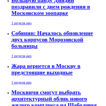
Большую панду Диндин
поздравили с днем рождения в
Московском зоопарке
1 неделя ago
Собянин: Началось обновление
двух корпусов Морозовской
больницы
1 неделя ago
Жара вернется в Москву в
предстоящие выходные
1 неделя ago
Москвичи смогут выбрать
архитектурный облик нового
жилого комплекса на Шаболовке