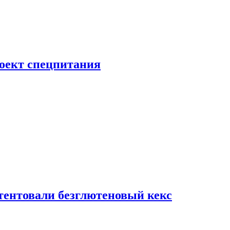
роект спецпитания
тентовали безглютеновый кекс