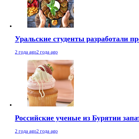
Уральские студенты разработали п
2 года ago
2 года ago
Российские ученые из Бурятии запа
2 года ago
2 года ago