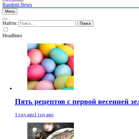
Random News
Menu
Найти:
Headlines
Пять рецептов с первой весенней зе
1 год ago
1 год ago