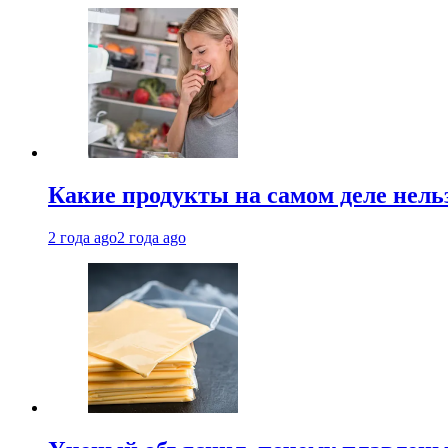
Какие продукты на самом деле нель
2 года ago
2 года ago