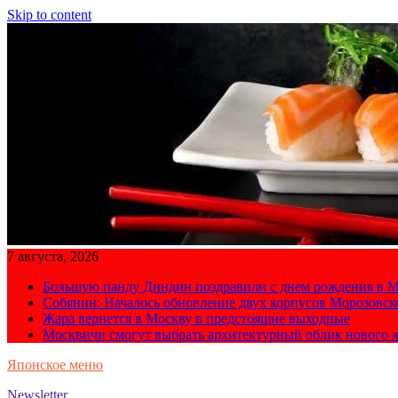
Skip to content
7 августа, 2026
Большую панду Диндин поздравили с днем рождения в М
Собянин: Началось обновление двух корпусов Морозовс
Жара вернется в Москву в предстоящие выходные
Москвичи смогут выбрать архитектурный облик нового 
Японское меню
Newsletter