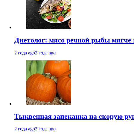
Диетолог: мясо речной рыбы мягче 
2 года ago
2 года ago
Тыквенная запеканка на скорую ру
2 года ago
2 года ago