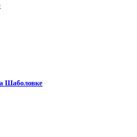
е
на Шаболовке