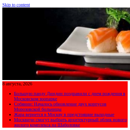
Skip to content
8 августа, 2026
Большую панду Диндин поздравили с днем рождения в
Московском зоопарке
Собянин: Началось обновление двух корпусов
Морозовской больницы
Жара вернется в Москву в предстоящие выходные
Москвичи смогут выбрать архитектурный облик нового
жилого комплекса на Шаболовке