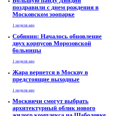
Большую панду Диндин
поздравили с днем рождения в
Московском зоопарке
1 неделя ago
Собянин: Началось обновление
двух корпусов Морозовской
больницы
1 неделя ago
Жара вернется в Москву в
предстоящие выходные
1 неделя ago
Москвичи смогут выбрать
архитектурный облик нового
жилого комплекса на Шаболовке