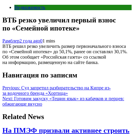
Недвижимость
ВТБ резко увеличил первый взнос
по «Семейной ипотеке»
Рамблер
2 года ago
0
1 mins
ВТБ решил резко увеличить размер первоначального взноса
по «Семейной ипотеке» до 50,1%, ранее он составлял 30,1%.
Об этом сообщает «Российская газета» со ссылкой
на информацию, размещенную на сайте банка.
Навигация по записям
Previous:
Суд запретил разбирательство на Кипре из-
за водочного бренда «Хортица»
Next:
Готовим закуску «Тещин язык» из кабачков и перцев:
обжигающе вкусно
Related News
На ПМЭФ призвали активнее строить