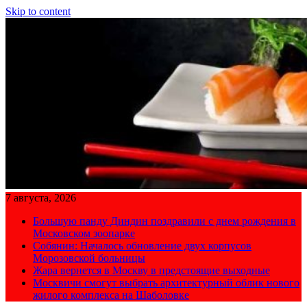
Skip to content
7 августа, 2026
Большую панду Диндин поздравили с днем рождения в
Московском зоопарке
Собянин: Началось обновление двух корпусов
Морозовской больницы
Жара вернется в Москву в предстоящие выходные
Москвичи смогут выбрать архитектурный облик нового
жилого комплекса на Шаболовке