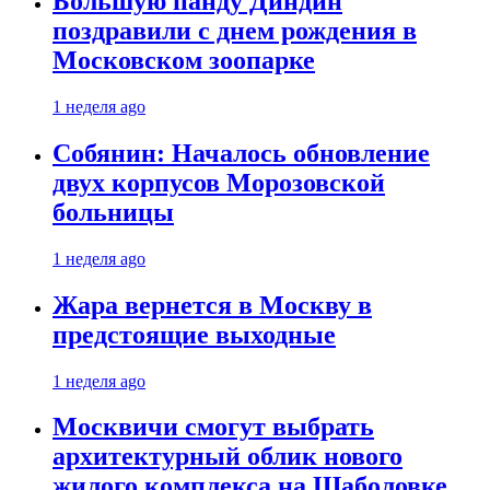
Большую панду Диндин
поздравили с днем рождения в
Московском зоопарке
1 неделя ago
Собянин: Началось обновление
двух корпусов Морозовской
больницы
1 неделя ago
Жара вернется в Москву в
предстоящие выходные
1 неделя ago
Москвичи смогут выбрать
архитектурный облик нового
жилого комплекса на Шаболовке