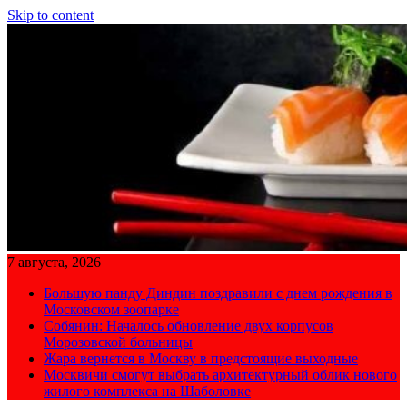
Skip to content
7 августа, 2026
Большую панду Диндин поздравили с днем рождения в
Московском зоопарке
Собянин: Началось обновление двух корпусов
Морозовской больницы
Жара вернется в Москву в предстоящие выходные
Москвичи смогут выбрать архитектурный облик нового
жилого комплекса на Шаболовке