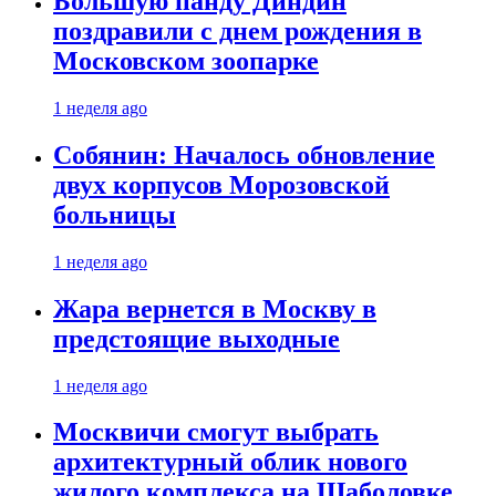
Большую панду Диндин
поздравили с днем рождения в
Московском зоопарке
1 неделя ago
Собянин: Началось обновление
двух корпусов Морозовской
больницы
1 неделя ago
Жара вернется в Москву в
предстоящие выходные
1 неделя ago
Москвичи смогут выбрать
архитектурный облик нового
жилого комплекса на Шаболовке