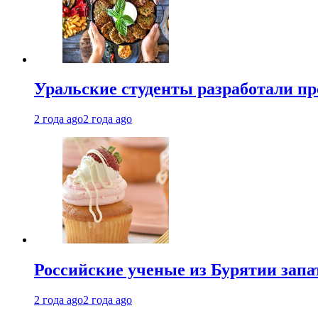
Уральские студенты разработали п
2 года ago
2 года ago
Российские ученые из Бурятии запа
2 года ago
2 года ago