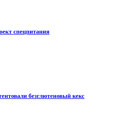
роект спецпитания
тентовали безглютеновый кекс