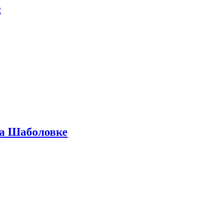
е
на Шаболовке