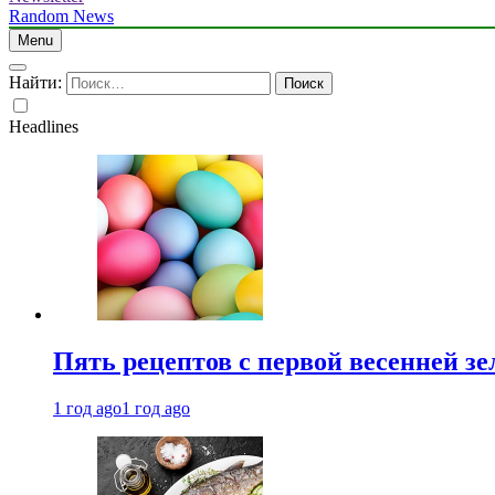
Random News
Menu
Найти:
Headlines
Пять рецептов с первой весенней зе
1 год ago
1 год ago