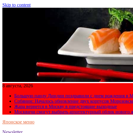
Skip to content
8 августа, 2026
Большую панду Диндин поздравили с днем рождения в М
Собянин: Началось обновление двух корпусов Морозовс
Жара вернется в Москву в предстоящие выходные
Москвичи смогут выбрать архитектурный облик нового 
Японское меню
Newsletter