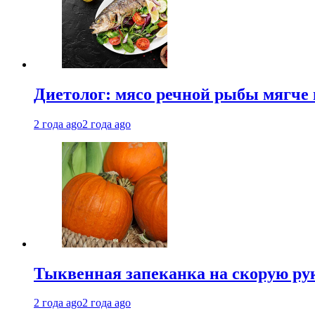
Диетолог: мясо речной рыбы мягче 
2 года ago
2 года ago
Тыквенная запеканка на скорую ру
2 года ago
2 года ago