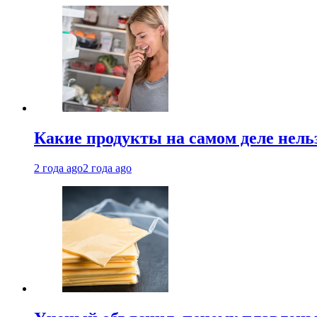
Какие продукты на самом деле нель
2 года ago
2 года ago