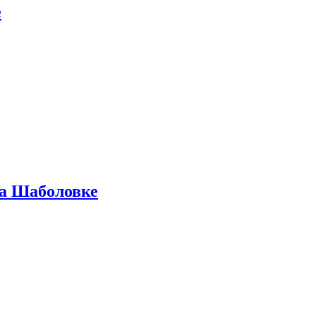
е
на Шаболовке