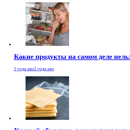
Какие продукты на самом деле нель
2 года ago
2 года ago