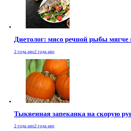
Диетолог: мясо речной рыбы мягче 
2 года ago
2 года ago
Тыквенная запеканка на скорую ру
2 года ago
2 года ago