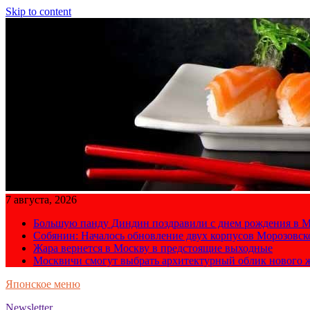
Skip to content
7 августа, 2026
Большую панду Диндин поздравили с днем рождения в М
Собянин: Началось обновление двух корпусов Морозовс
Жара вернется в Москву в предстоящие выходные
Москвичи смогут выбрать архитектурный облик нового 
Японское меню
Newsletter