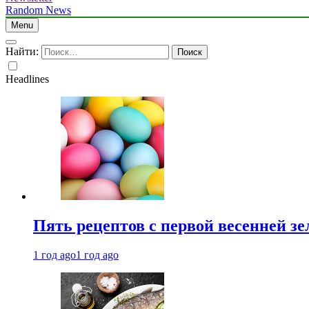
Random News
Menu
Найти:
Headlines
Пять рецептов с первой весенней зе
1 год ago
1 год ago