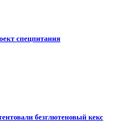
роект спецпитания
тентовали безглютеновый кекс