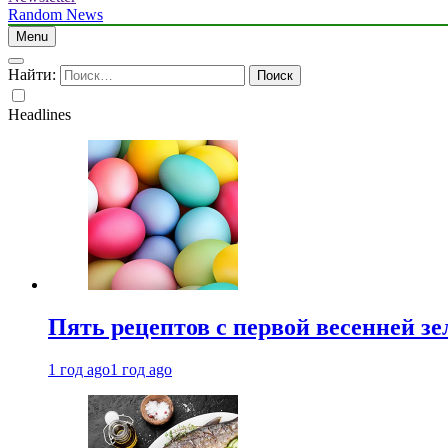
Random News
Menu
Найти:
Headlines
Пять рецептов с первой весенней зе
1 год ago
1 год ago