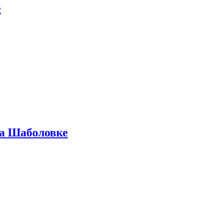
е
на Шаболовке