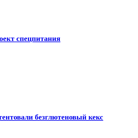
роект спецпитания
тентовали безглютеновый кекс