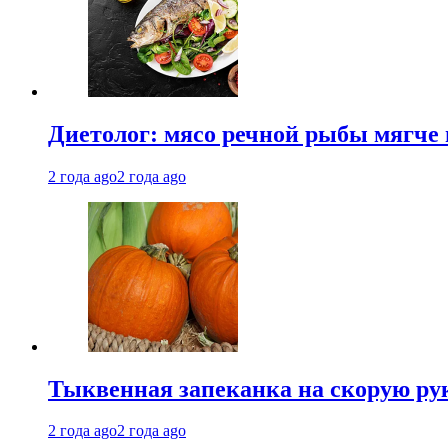
Диетолог: мясо речной рыбы мягче 
2 года ago
2 года ago
Тыквенная запеканка на скорую ру
2 года ago
2 года ago