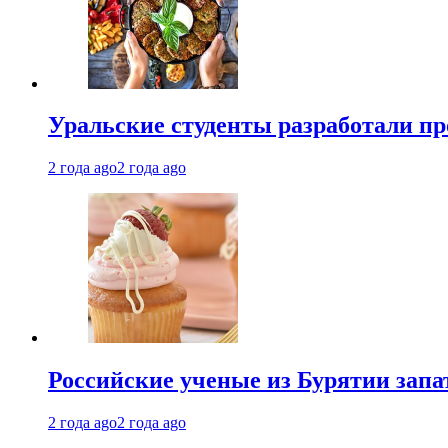
Уральские студенты разработали п
2 года ago
2 года ago
Российские ученые из Бурятии запа
2 года ago
2 года ago