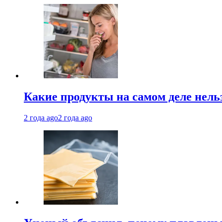
Какие продукты на самом деле нель
2 года ago
2 года ago