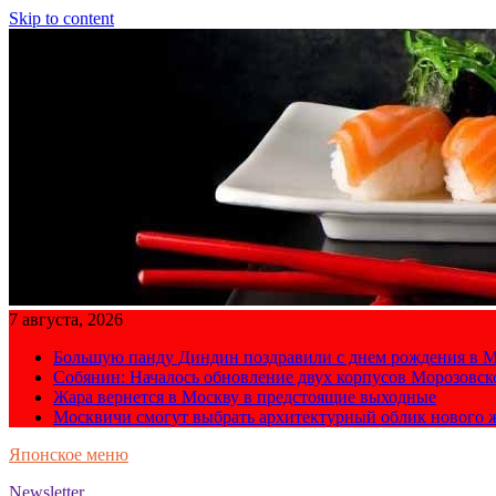
Skip to content
7 августа, 2026
Большую панду Диндин поздравили с днем рождения в М
Собянин: Началось обновление двух корпусов Морозовс
Жара вернется в Москву в предстоящие выходные
Москвичи смогут выбрать архитектурный облик нового 
Японское меню
Newsletter