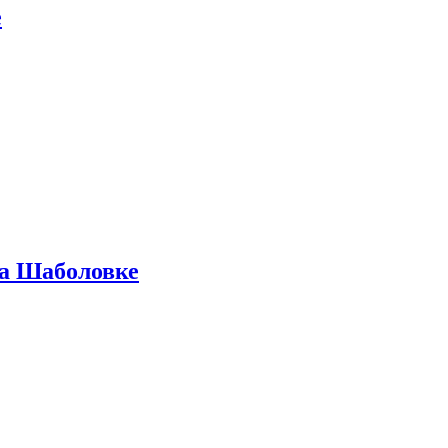
е
на Шаболовке