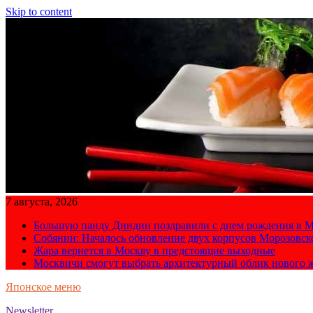
Skip to content
7 августа, 2026
Большую панду Диндин поздравили с днем рождения в М
Собянин: Началось обновление двух корпусов Морозовс
Жара вернется в Москву в предстоящие выходные
Москвичи смогут выбрать архитектурный облик нового 
Японское меню
Newsletter