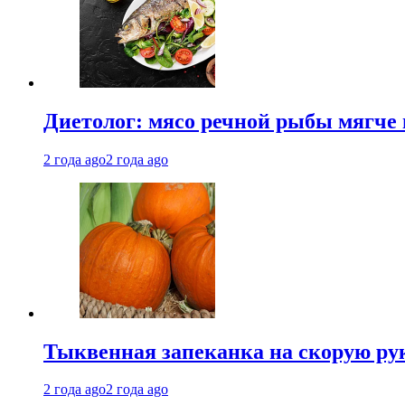
Диетолог: мясо речной рыбы мягче 
2 года ago
2 года ago
Тыквенная запеканка на скорую ру
2 года ago
2 года ago