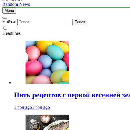
Random News
Menu
Найти:
Headlines
Пять рецептов с первой весенней зе
1 год ago
1 год ago