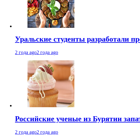
Уральские студенты разработали п
2 года ago
2 года ago
Российские ученые из Бурятии запа
2 года ago
2 года ago