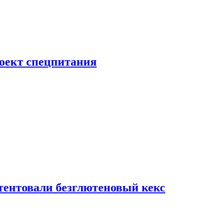
роект спецпитания
тентовали безглютеновый кекс