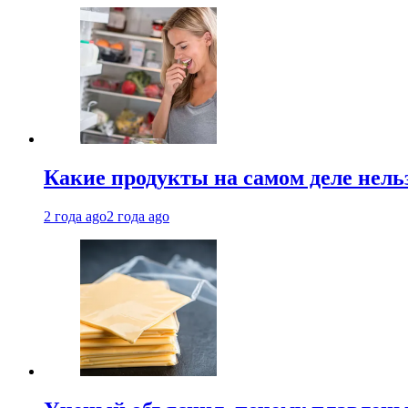
Какие продукты на самом деле нель
2 года ago
2 года ago