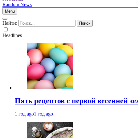
Random News
Menu
Найти:
Headlines
Пять рецептов с первой весенней зе
1 год ago
1 год ago