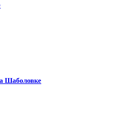
е
на Шаболовке