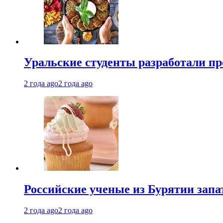
Уральские студенты разработали п
2 года ago
2 года ago
Российские ученые из Бурятии запа
2 года ago
2 года ago