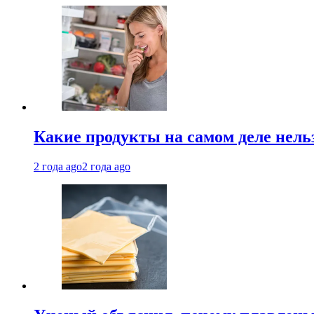
Какие продукты на самом деле нель
2 года ago
2 года ago