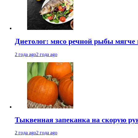
Диетолог: мясо речной рыбы мягче 
2 года ago
2 года ago
Тыквенная запеканка на скорую ру
2 года ago
2 года ago