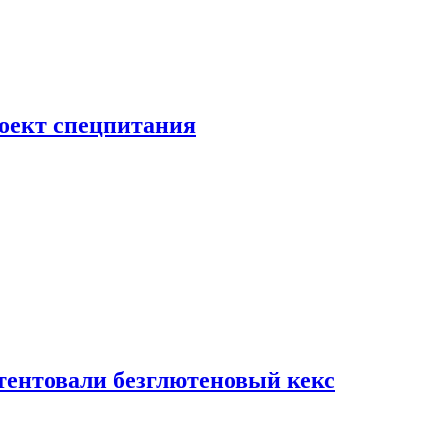
роект спецпитания
тентовали безглютеновый кекс