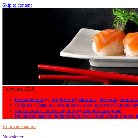
Skip to content
7 августа, 2026
Большую панду Диндин поздравили с днем рождения в М
Собянин: Началось обновление двух корпусов Морозовс
Жара вернется в Москву в предстоящие выходные
Москвичи смогут выбрать архитектурный облик нового 
Японское меню
Newsletter