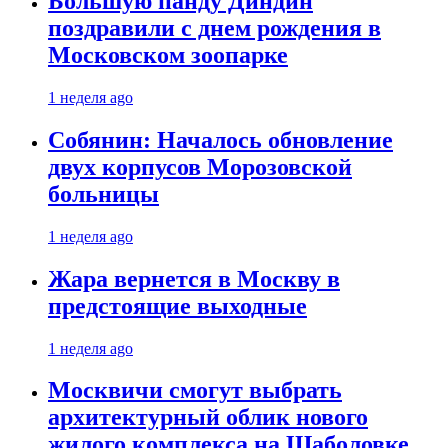
Большую панду Диндин
поздравили с днем рождения в
Московском зоопарке
1 неделя ago
Собянин: Началось обновление
двух корпусов Морозовской
больницы
1 неделя ago
Жара вернется в Москву в
предстоящие выходные
1 неделя ago
Москвичи смогут выбрать
архитектурный облик нового
жилого комплекса на Шаболовке