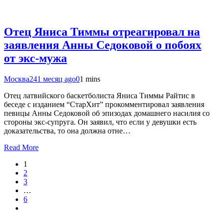
Отец Яниса Тиммы отреагировал на
заявления Анны Седоковой о побоях
от экс-мужа
Москва24
1 месяц ago
0
1 mins
Отец латвийского баскетболиста Яниса Тиммы Райтис в
беседе с изданием “СтарХит” прокомментировал заявления
певицы Анны Седоковой об эпизодах домашнего насилия со
стороны экс-супруга. Он заявил, что если у девушки есть
доказательства, то она должна отне…
Read More
1
2
3
…
6