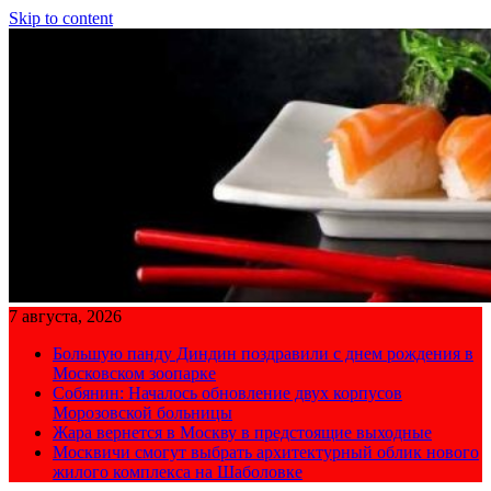
Skip to content
7 августа, 2026
Большую панду Диндин поздравили с днем рождения в
Московском зоопарке
Собянин: Началось обновление двух корпусов
Морозовской больницы
Жара вернется в Москву в предстоящие выходные
Москвичи смогут выбрать архитектурный облик нового
жилого комплекса на Шаболовке