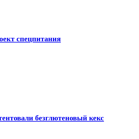
роект спецпитания
тентовали безглютеновый кекс