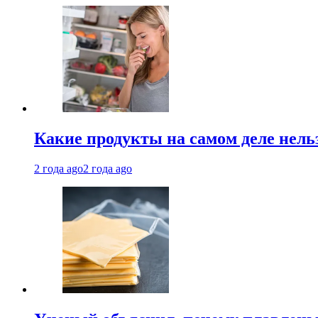
Какие продукты на самом деле нель
2 года ago
2 года ago