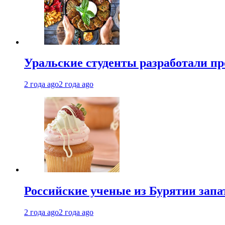
Уральские студенты разработали п
2 года ago
2 года ago
Российские ученые из Бурятии запа
2 года ago
2 года ago