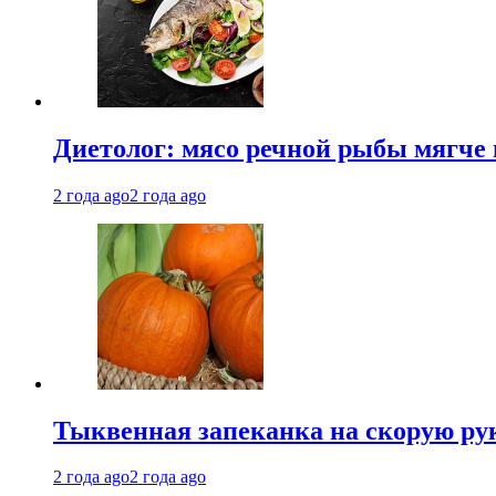
Диетолог: мясо речной рыбы мягче 
2 года ago
2 года ago
Тыквенная запеканка на скорую ру
2 года ago
2 года ago