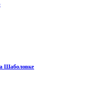
е
на Шаболовке