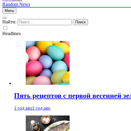
Random News
Menu
Найти:
Headlines
Пять рецептов с первой весенней зе
1 год ago
1 год ago