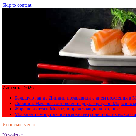
Skip to content
7 августа, 2026
Большую панду Диндин поздравили с днем рождения в М
Собянин: Началось обновление двух корпусов Морозовс
Жара вернется в Москву в предстоящие выходные
Москвичи смогут выбрать архитектурный облик нового 
Японское меню
Newsletter