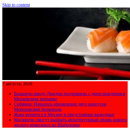
Skip to content
7 августа, 2026
Большую панду Диндин поздравили с днем рождения в
Московском зоопарке
Собянин: Началось обновление двух корпусов
Морозовской больницы
Жара вернется в Москву в предстоящие выходные
Москвичи смогут выбрать архитектурный облик нового
жилого комплекса на Шаболовке