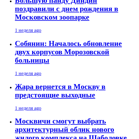
Большую панду Диндин
поздравили с днем рождения в
Московском зоопарке
1 неделя ago
Собянин: Началось обновление
двух корпусов Морозовской
больницы
1 неделя ago
Жара вернется в Москву в
предстоящие выходные
1 неделя ago
Москвичи смогут выбрать
архитектурный облик нового
жилого комплекса на Шаболовке