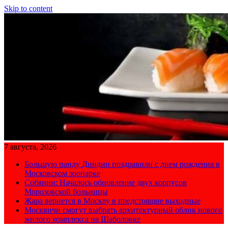
Skip to content
7 августа, 2026
Большую панду Диндин поздравили с днем рождения в
Московском зоопарке
Собянин: Началось обновление двух корпусов
Морозовской больницы
Жара вернется в Москву в предстоящие выходные
Москвичи смогут выбрать архитектурный облик нового
жилого комплекса на Шаболовке