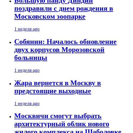
Большую панду Диндин
поздравили с днем рождения в
Московском зоопарке
1 неделя ago
Собянин: Началось обновление
двух корпусов Морозовской
больницы
1 неделя ago
Жара вернется в Москву в
предстоящие выходные
1 неделя ago
Москвичи смогут выбрать
архитектурный облик нового
жилого комплекса на Шаболовке