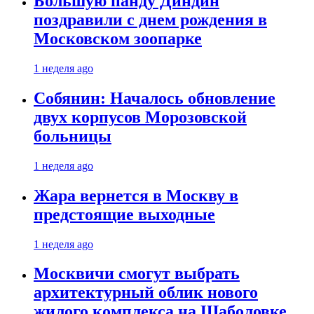
Большую панду Диндин
поздравили с днем рождения в
Московском зоопарке
1 неделя ago
Собянин: Началось обновление
двух корпусов Морозовской
больницы
1 неделя ago
Жара вернется в Москву в
предстоящие выходные
1 неделя ago
Москвичи смогут выбрать
архитектурный облик нового
жилого комплекса на Шаболовке