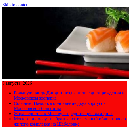
Skip to content
8 августа, 2026
Большую панду Диндин поздравили с днем рождения в
Московском зоопарке
Собянин: Началось обновление двух корпусов
Морозовской больницы
Жара вернется в Москву в предстоящие выходные
Москвичи смогут выбрать архитектурный облик нового
жилого комплекса на Шаболовке