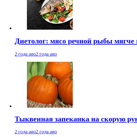
Диетолог: мясо речной рыбы мягче 
2 года ago
2 года ago
Тыквенная запеканка на скорую ру
2 года ago
2 года ago