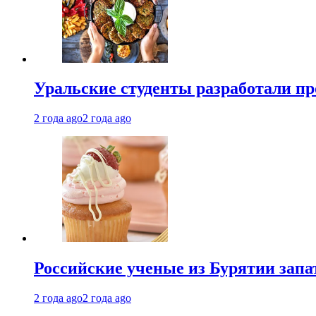
Уральские студенты разработали п
2 года ago
2 года ago
Российские ученые из Бурятии запа
2 года ago
2 года ago