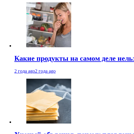
Какие продукты на самом деле нель
2 года ago
2 года ago