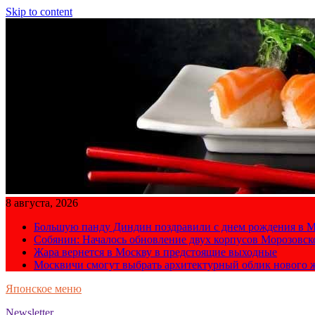
Skip to content
8 августа, 2026
Большую панду Диндин поздравили с днем рождения в М
Собянин: Началось обновление двух корпусов Морозовс
Жара вернется в Москву в предстоящие выходные
Москвичи смогут выбрать архитектурный облик нового 
Японское меню
Newsletter