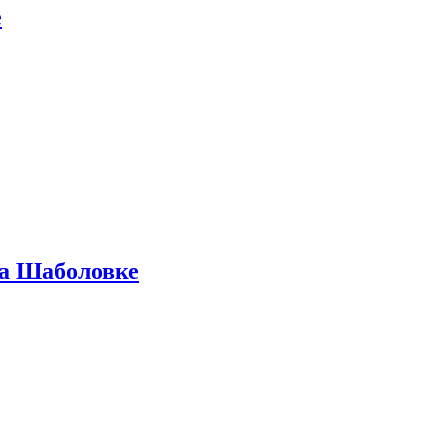
е
на Шаболовке