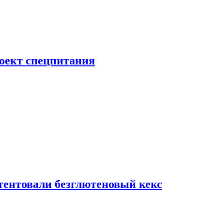
роект спецпитания
тентовали безглютеновый кекс