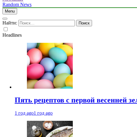
Random News
Menu
Найти:
Headlines
Пять рецептов с первой весенней зе
1 год ago
1 год ago