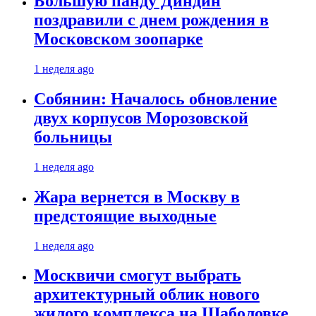
Большую панду Диндин
поздравили с днем рождения в
Московском зоопарке
1 неделя ago
Собянин: Началось обновление
двух корпусов Морозовской
больницы
1 неделя ago
Жара вернется в Москву в
предстоящие выходные
1 неделя ago
Москвичи смогут выбрать
архитектурный облик нового
жилого комплекса на Шаболовке