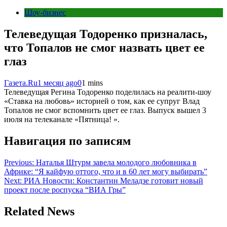
Шоу-бизнес
Телеведущая Тодоренко призналась,
что Топалов не смог назвать цвет ее
глаз
Газета.Ru
1 месяц ago
0
1 mins
Телеведущая Регина Тодоренко поделилась на реалити‑шоу
«Ставка на любовь» историей о том, как ее супруг Влад
Топалов не смог вспомнить цвет ее глаз. Выпуск вышел 3
июля на телеканале «Пятница! ».
Навигация по записям
Previous:
Наталья Штурм завела молодого любовника в
Африке: “Я кайфую оттого, что и в 60 лет могу выбирать”
Next:
РИА Новости: Константин Меладзе готовит новый
проект после роспуска “ВИА Гры”
Related News