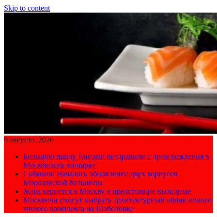
Skip to content
9 августа, 2026
Большую панду Диндин поздравили с днем рождения в
Московском зоопарке
Собянин: Началось обновление двух корпусов
Морозовской больницы
Жара вернется в Москву в предстоящие выходные
Москвичи смогут выбрать архитектурный облик нового
жилого комплекса на Шаболовке