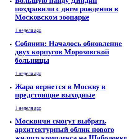
Большую панду Диндин
поздравили с днем рождения в
Московском зоопарке
1 неделя ago
Собянин: Началось обновление
двух корпусов Морозовской
больницы
1 неделя ago
Жара вернется в Москву в
предстоящие выходные
1 неделя ago
Москвичи смогут выбрать
архитектурный облик нового
жилого комплекса на Шаболовке