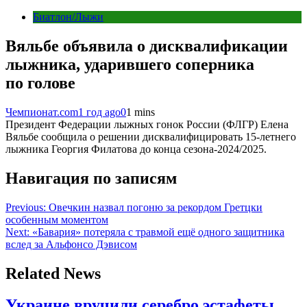
Биатлон/Лыжи
Вяльбе объявила о дисквалификации
лыжника, ударившего соперника
по голове
Чемпионат.com
1 год ago
0
1 mins
Президент Федерации лыжных гонок России (ФЛГР) Елена
Вяльбе сообщила о решении дисквалифицировать 15-летнего
лыжника Георгия Филатова до конца сезона-2024/2025.
Навигация по записям
Previous:
Овечкин назвал погоню за рекордом Гретцки
особенным моментом
Next:
«Бавария» потеряла с травмой ещё одного защитника
вслед за Альфонсо Дэвисом
Related News
Украине вручили серебро эстафеты