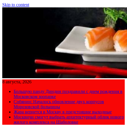
Skip to content
8 августа, 2026
Большую панду Диндин поздравили с днем рождения в
Московском зоопарке
Собянин: Началось обновление двух корпусов
Морозовской больницы
Жара вернется в Москву в предстоящие выходные
Москвичи смогут выбрать архитектурный облик нового
жилого комплекса на Шаболовке