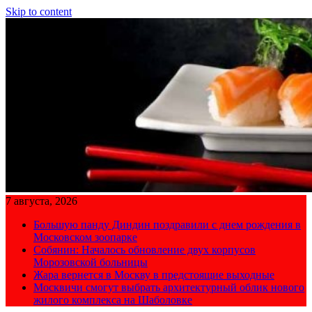
Skip to content
7 августа, 2026
Большую панду Диндин поздравили с днем рождения в
Московском зоопарке
Собянин: Началось обновление двух корпусов
Морозовской больницы
Жара вернется в Москву в предстоящие выходные
Москвичи смогут выбрать архитектурный облик нового
жилого комплекса на Шаболовке