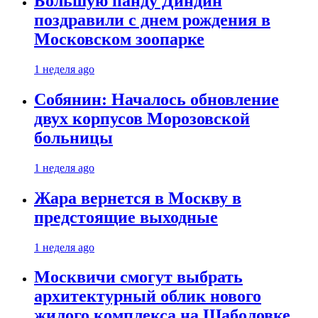
Большую панду Диндин
поздравили с днем рождения в
Московском зоопарке
1 неделя ago
Собянин: Началось обновление
двух корпусов Морозовской
больницы
1 неделя ago
Жара вернется в Москву в
предстоящие выходные
1 неделя ago
Москвичи смогут выбрать
архитектурный облик нового
жилого комплекса на Шаболовке