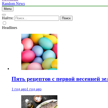
Random News
Menu
Найти:
Headlines
Пять рецептов с первой весенней зе
1 год ago
1 год ago