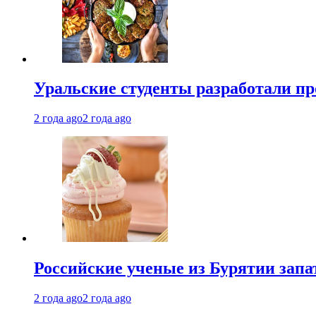
Уральские студенты разработали п
2 года ago
2 года ago
Российские ученые из Бурятии запа
2 года ago
2 года ago