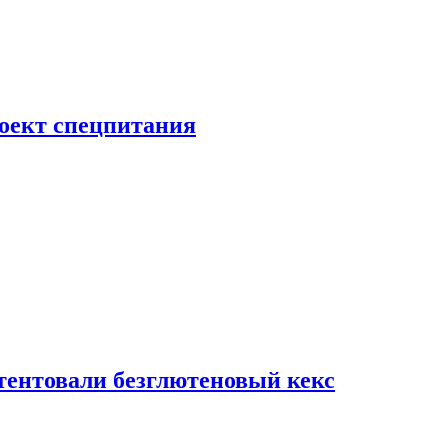
роект спецпитания
тентовали безглютеновый кекс