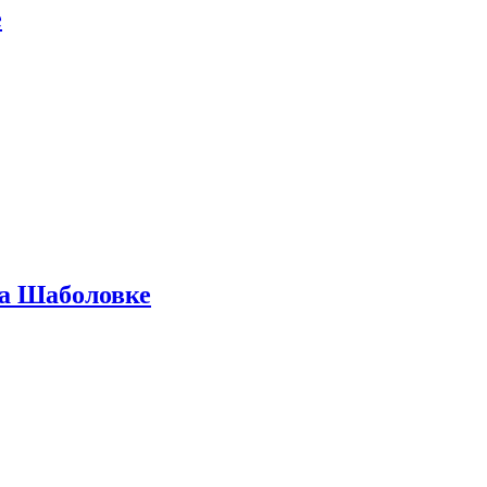
е
на Шаболовке