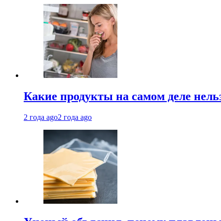
Какие продукты на самом деле нель
2 года ago
2 года ago