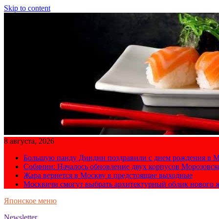
Skip to content
8 августа, 2026
Большую панду Диндин поздравили с днем рождения в М
Собянин: Началось обновление двух корпусов Морозовс
Жара вернется в Москву в предстоящие выходные
Москвичи смогут выбрать архитектурный облик нового 
Японское меню
Newsletter