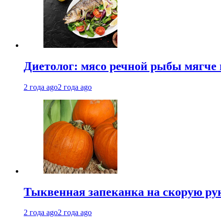
Диетолог: мясо речной рыбы мягче 
2 года ago
2 года ago
Тыквенная запеканка на скорую ру
2 года ago
2 года ago