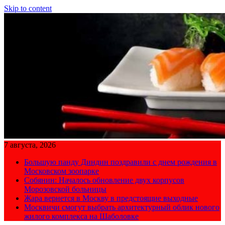
Skip to content
7 августа, 2026
Большую панду Диндин поздравили с днем рождения в
Московском зоопарке
Собянин: Началось обновление двух корпусов
Морозовской больницы
Жара вернется в Москву в предстоящие выходные
Москвичи смогут выбрать архитектурный облик нового
жилого комплекса на Шаболовке