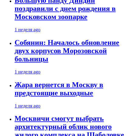
Большую панду Диндин
поздравили с днем рождения в
Московском зоопарке
1 неделя ago
Собянин: Началось обновление
двух корпусов Морозовской
больницы
1 неделя ago
Жара вернется в Москву в
предстоящие выходные
1 неделя ago
Москвичи смогут выбрать
архитектурный облик нового
жилого комплекса на Шаболовке