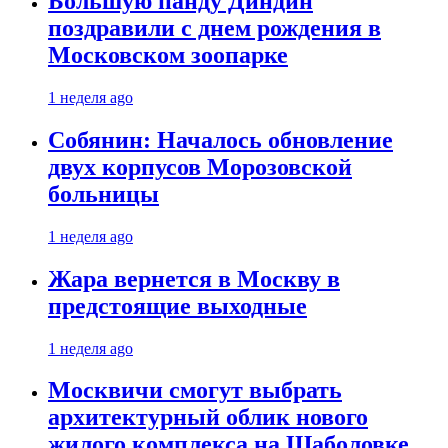
Большую панду Диндин
поздравили с днем рождения в
Московском зоопарке
1 неделя ago
Собянин: Началось обновление
двух корпусов Морозовской
больницы
1 неделя ago
Жара вернется в Москву в
предстоящие выходные
1 неделя ago
Москвичи смогут выбрать
архитектурный облик нового
жилого комплекса на Шаболовке