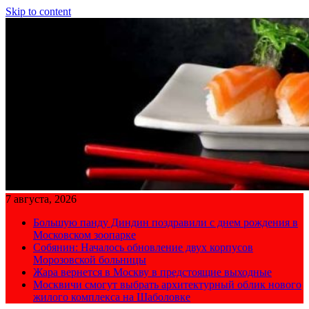
Skip to content
7 августа, 2026
Большую панду Диндин поздравили с днем рождения в
Московском зоопарке
Собянин: Началось обновление двух корпусов
Морозовской больницы
Жара вернется в Москву в предстоящие выходные
Москвичи смогут выбрать архитектурный облик нового
жилого комплекса на Шаболовке