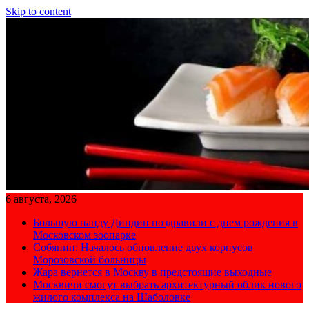
Skip to content
6 августа, 2026
Большую панду Диндин поздравили с днем рождения в
Московском зоопарке
Собянин: Началось обновление двух корпусов
Морозовской больницы
Жара вернется в Москву в предстоящие выходные
Москвичи смогут выбрать архитектурный облик нового
жилого комплекса на Шаболовке