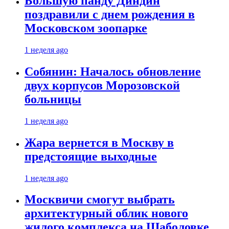
Большую панду Диндин
поздравили с днем рождения в
Московском зоопарке
1 неделя ago
Собянин: Началось обновление
двух корпусов Морозовской
больницы
1 неделя ago
Жара вернется в Москву в
предстоящие выходные
1 неделя ago
Москвичи смогут выбрать
архитектурный облик нового
жилого комплекса на Шаболовке