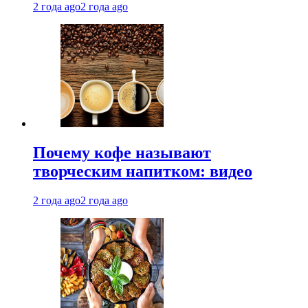
2 года ago
2 года ago
Почему кофе называют
творческим напитком: видео
2 года ago
2 года ago