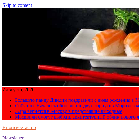
Skip to content
7 августа, 2026
Большую панду Диндин поздравили с днем рождения в М
Собянин: Началось обновление двух корпусов Морозовс
Жара вернется в Москву в предстоящие выходные
Москвичи смогут выбрать архитектурный облик нового 
Японское меню
Newsletter