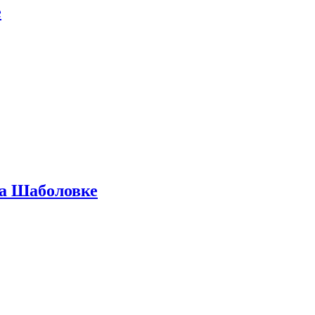
е
на Шаболовке