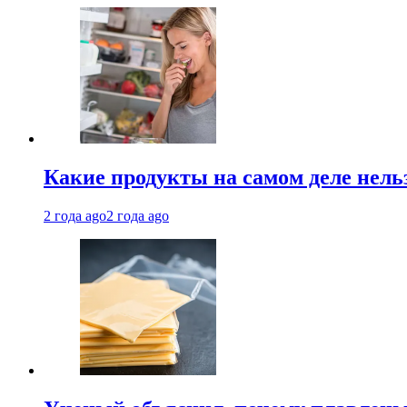
Какие продукты на самом деле нель
2 года ago
2 года ago