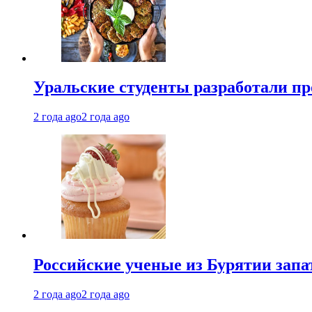
Уральские студенты разработали п
2 года ago
2 года ago
Российские ученые из Бурятии запа
2 года ago
2 года ago