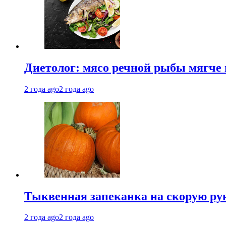
Диетолог: мясо речной рыбы мягче 
2 года ago
2 года ago
Тыквенная запеканка на скорую ру
2 года ago
2 года ago