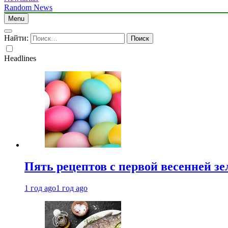
Random News
Menu
Найти:
Headlines
Пять рецептов с первой весенней зе
1 год ago
1 год ago