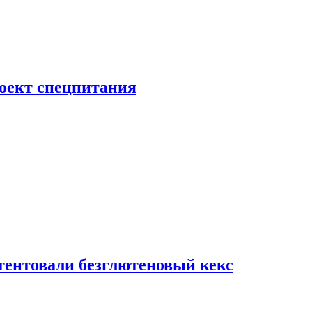
роект спецпитания
тентовали безглютеновый кекс