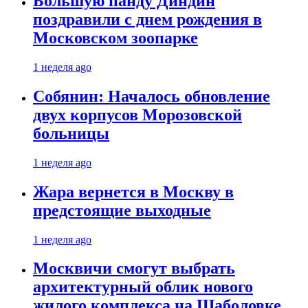
Большую панду Диндин
поздравили с днем рождения в
Московском зоопарке
1 неделя ago
Собянин: Началось обновление
двух корпусов Морозовской
больницы
1 неделя ago
Жара вернется в Москву в
предстоящие выходные
1 неделя ago
Москвичи смогут выбрать
архитектурный облик нового
жилого комплекса на Шаболовке