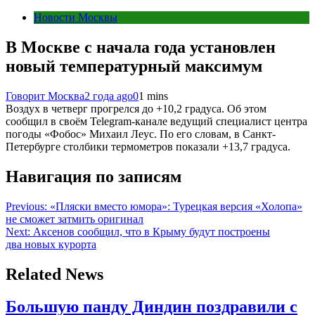
Новости Москвы
В Москве с начала года установлен
новый температурный максимум
Говорит Москва
2 года ago
0
1 mins
Воздух в четверг прогрелся до +10,2 градуса. Об этом
сообщил в своём Telegram-канале ведущий специалист центра
погоды «Фобос» Михаил Леус. По его словам, в Санкт-
Петербурге столбики термометров показали +13,7 градуса.
Навигация по записям
Previous:
«Пляски вместо юмора»: Турецкая версия «Холопа»
не сможет затмить оригинал
Next:
Аксенов сообщил, что в Крыму будут построены
два новых курорта
Related News
Большую панду Диндин поздравили с