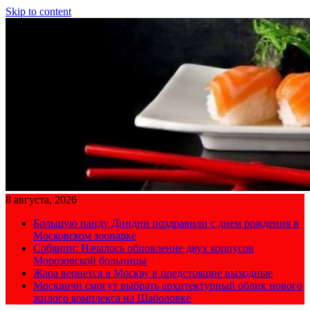
Skip to content
8 августа, 2026
Большую панду Диндин поздравили с днем рождения в
Московском зоопарке
Собянин: Началось обновление двух корпусов
Морозовской больницы
Жара вернется в Москву в предстоящие выходные
Москвичи смогут выбрать архитектурный облик нового
жилого комплекса на Шаболовке