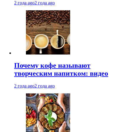
2 года ago
2 года ago
Почему кофе называют
творческим напитком: видео
2 года ago
2 года ago