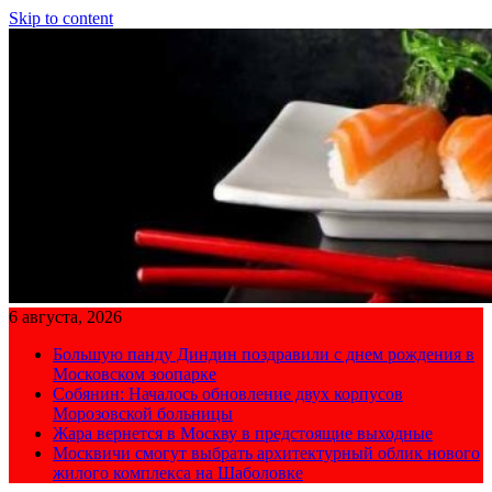
Skip to content
6 августа, 2026
Большую панду Диндин поздравили с днем рождения в
Московском зоопарке
Собянин: Началось обновление двух корпусов
Морозовской больницы
Жара вернется в Москву в предстоящие выходные
Москвичи смогут выбрать архитектурный облик нового
жилого комплекса на Шаболовке