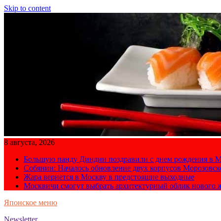
Skip to content
8 августа, 2026
Большую панду Диндин поздравили с днем рождения в М
Собянин: Началось обновление двух корпусов Морозовс
Жара вернется в Москву в предстоящие выходные
Москвичи смогут выбрать архитектурный облик нового 
Японское меню
Newsletter