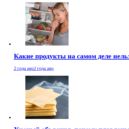
Какие продукты на самом деле нель
2 года ago
2 года ago