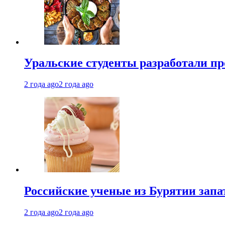
Уральские студенты разработали п
2 года ago
2 года ago
Российские ученые из Бурятии запа
2 года ago
2 года ago