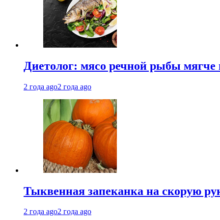
Диетолог: мясо речной рыбы мягче 
2 года ago
2 года ago
Тыквенная запеканка на скорую ру
2 года ago
2 года ago