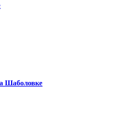
е
на Шаболовке