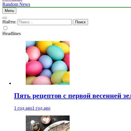
Random News
Menu
Найти:
Headlines
Пять рецептов с первой весенней зе
1 год ago
1 год ago