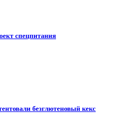
роект спецпитания
тентовали безглютеновый кекс