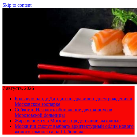
Skip to content
7 августа, 2026
Большую панду Диндин поздравили с днем рождения в
Московском зоопарке
Собянин: Началось обновление двух корпусов
Морозовской больницы
Жара вернется в Москву в предстоящие выходные
Москвичи смогут выбрать архитектурный облик нового
жилого комплекса на Шаболовке