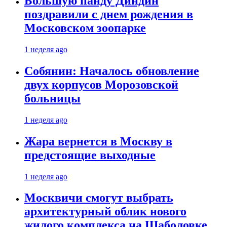
Большую панду Диндин
поздравили с днем рождения в
Московском зоопарке
1 неделя ago
Собянин: Началось обновление
двух корпусов Морозовской
больницы
1 неделя ago
Жара вернется в Москву в
предстоящие выходные
1 неделя ago
Москвичи смогут выбрать
архитектурный облик нового
жилого комплекса на Шаболовке