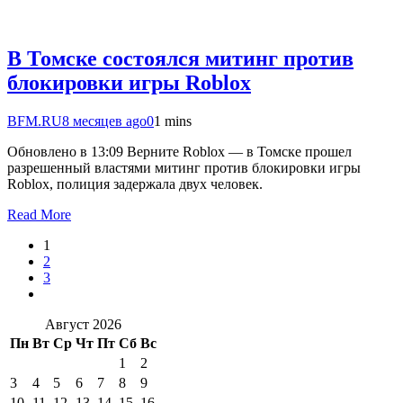
В Томске состоялся митинг против
блокировки игры Roblox
BFM.RU
8 месяцев ago
0
1 mins
Обновлено в 13:09 Верните Roblox — в Томске прошел
разрешенный властями митинг против блокировки игры
Roblox, полиция задержала двух человек.
Read More
1
2
3
Август 2026
Пн
Вт
Ср
Чт
Пт
Сб
Вс
1
2
3
4
5
6
7
8
9
10
11
12
13
14
15
16