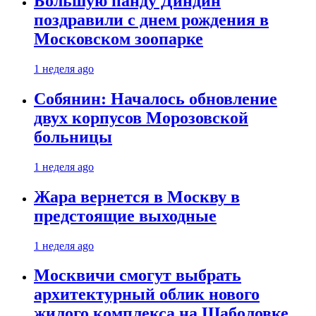
Большую панду Диндин
поздравили с днем рождения в
Московском зоопарке
1 неделя ago
Собянин: Началось обновление
двух корпусов Морозовской
больницы
1 неделя ago
Жара вернется в Москву в
предстоящие выходные
1 неделя ago
Москвичи смогут выбрать
архитектурный облик нового
жилого комплекса на Шаболовке