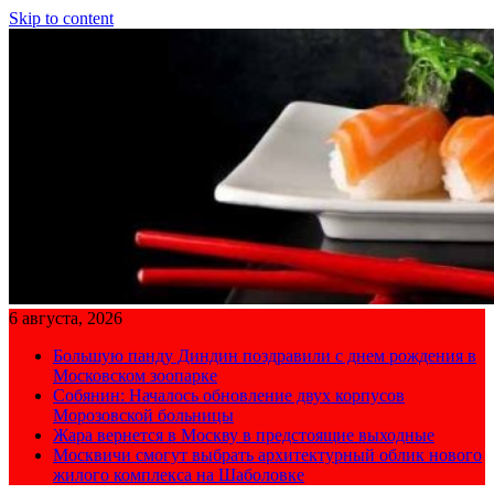
Skip to content
6 августа, 2026
Большую панду Диндин поздравили с днем рождения в
Московском зоопарке
Собянин: Началось обновление двух корпусов
Морозовской больницы
Жара вернется в Москву в предстоящие выходные
Москвичи смогут выбрать архитектурный облик нового
жилого комплекса на Шаболовке