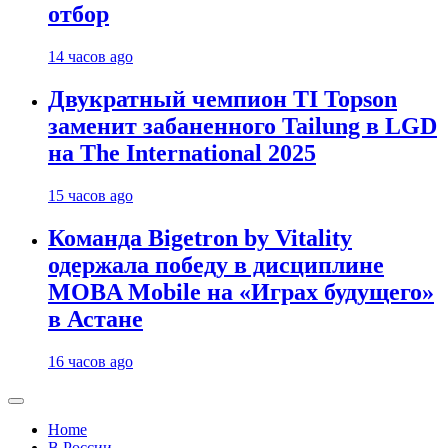
отбор
14 часов ago
Двукратный чемпион TI Topson
заменит забаненного Tailung в LGD
на The International 2025
15 часов ago
Команда Bigetron by Vitality
одержала победу в дисциплине
MOBA Mobile на «Играх будущего»
в Астане
16 часов ago
Home
В России