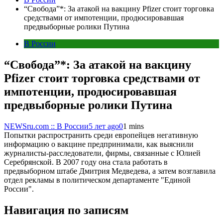
“Свобода”*: За атакой на вакцину Pfizer стоит торговка
средствами от импотенции, продюсировавшая
предвыборные ролики Путина
В России
“Свобода”*: За атакой на вакцину
Pfizer стоит торговка средствами от
импотенции, продюсировавшая
предвыборные ролики Путина
NEWSru.com :: В России
5 лет ago
0
1 mins
Попытки распространить среди европейцев негативную
информацию о вакцине предпринимали, как выяснили
журналисты-расследователи, фирмы, связанные с Юлией
Серебрянской. В 2007 году она стала работать в
предвыборном штабе Дмитрия Медведева, а затем возглавила
отдел рекламы в политическом департаменте "Единой
России".
Навигация по записям