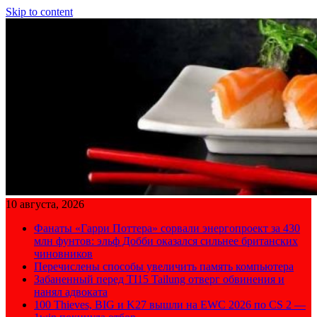
Skip to content
10 августа, 2026
Фанаты «Гарри Поттера» сорвали энергопроект за 430
млн фунтов: эльф Добби оказался сильнее британских
чиновников
Перечислены способы увеличить память компьютера
Забаненный перед TI15 Tailung отверг обвинения и
нанял адвоката
100 Thieves, BIG и K27 вышли на EWC 2026 по CS 2 —