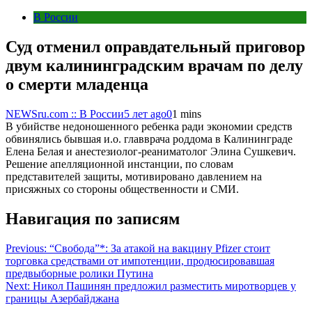
В России
Суд отменил оправдательный приговор
двум калининградским врачам по делу
о смерти младенца
NEWSru.com :: В России
5 лет ago
0
1 mins
В убийстве недоношенного ребенка ради экономии средств
обвинялись бывшая и.о. главврача роддома в Калининграде
Елена Белая и анестезиолог-реаниматолог Элина Сушкевич.
Решение апелляционной инстанции, по словам
представителей защиты, мотивировано давлением на
присяжных со стороны общественности и СМИ.
Навигация по записям
Previous:
“Свобода”*: За атакой на вакцину Pfizer стоит
торговка средствами от импотенции, продюсировавшая
предвыборные ролики Путина
Next:
Никол Пашинян предложил разместить миротворцев у
границы Азербайджана