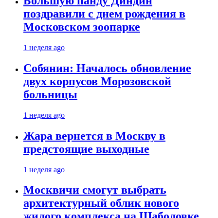
Большую панду Диндин
поздравили с днем рождения в
Московском зоопарке
1 неделя ago
Собянин: Началось обновление
двух корпусов Морозовской
больницы
1 неделя ago
Жара вернется в Москву в
предстоящие выходные
1 неделя ago
Москвичи смогут выбрать
архитектурный облик нового
жилого комплекса на Шаболовке