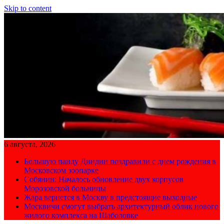
Skip to content
6 августа, 2026
Большую панду Диндин поздравили с днем рождения в
Московском зоопарке
Собянин: Началось обновление двух корпусов
Морозовской больницы
Жара вернется в Москву в предстоящие выходные
Москвичи смогут выбрать архитектурный облик нового
жилого комплекса на Шаболовке