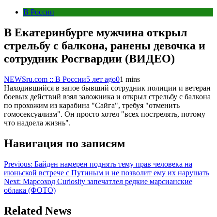
В России
В Екатеринбурге мужчина открыл
стрельбу с балкона, ранены девочка и
сотрудник Росгвардии (ВИДЕО)
NEWSru.com :: В России
5 лет ago
0
1 mins
Находившийся в запое бывший сотрудник полиции и ветеран
боевых действий взял заложника и открыл стрельбу с балкона
по прохожим из карабина "Сайга", требуя "отменить
гомосексуализм". Он просто хотел "всех пострелять, потому
что надоела жизнь".
Навигация по записям
Previous:
Байден намерен поднять тему прав человека на
июньской встрече с Путиным и не позволит ему их нарушать
Next:
Марсоход Curiosity запечатлел редкие марсианские
облака (ФОТО)
Related News