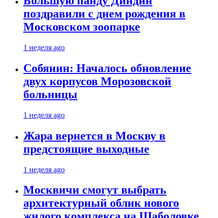
Большую панду Диндин
поздравили с днем рождения в
Московском зоопарке
1 неделя ago
Собянин: Началось обновление
двух корпусов Морозовской
больницы
1 неделя ago
Жара вернется в Москву в
предстоящие выходные
1 неделя ago
Москвичи смогут выбрать
архитектурный облик нового
жилого комплекса на Шаболовке