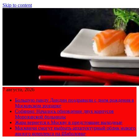
Skip to content
7 августа, 2026
Большую панду Диндин поздравили с днем рождения в
Московском зоопарке
Собянин: Началось обновление двух корпусов
Морозовской больницы
Жара вернется в Москву в предстоящие выходные
Москвичи смогут выбрать архитектурный облик нового
жилого комплекса на Шаболовке