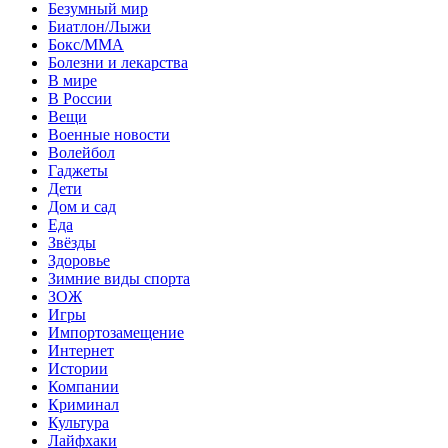
Безумный мир
Биатлон/Лыжи
Бокс/MMA
Болезни и лекарства
В мире
В России
Вещи
Военные новости
Волейбол
Гаджеты
Дети
Дом и сад
Еда
Звёзды
Здоровье
Зимние виды спорта
ЗОЖ
Игры
Импортозамещение
Интернет
Истории
Компании
Криминал
Культура
Лайфхаки