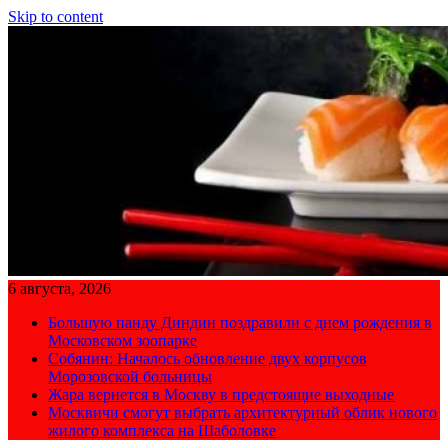
Skip to content
6 августа, 2026
Большую панду Диндин поздравили с днем рождения в
Московском зоопарке
Собянин: Началось обновление двух корпусов
Морозовской больницы
Жара вернется в Москву в предстоящие выходные
Москвичи смогут выбрать архитектурный облик нового
жилого комплекса на Шаболовке